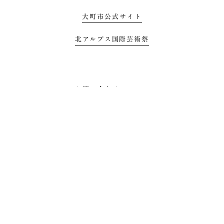
大町市公式サイト
北アルプス国際芸術祭
お問い合わせ
プライバシーポリシー
利用規約
All Rights Reserbed by Mizunowa Project, Omachi, Nagano 2021