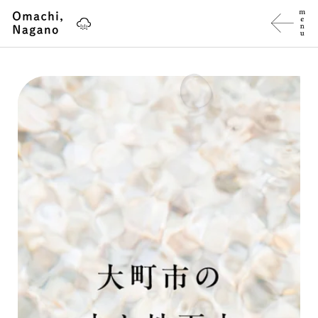
ス
キ
ッ
プ
し
て
コ
ン
テ
ン
ツ
に
移
動
す
る