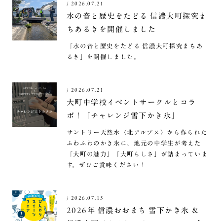
/
2026.07.21
水の音と歴史をたどる 信濃大町探究ま
ちあるきを開催しました
「水の音と歴史をたどる 信濃大町探究まちあ
るき」を開催しました。
/
2026.07.21
大町中学校イベントサークルとコラ
ボ！「チャレンジ雪下かき氷」
サントリー天然水〈北アルプス〉から作られた
ふわふわのかき氷に、地元の中学生が考えた
「大町の魅力」「大町らしさ」が詰まっていま
す。ぜひご賞味ください！
/
2026.07.15
2026年 信濃おおまち 雪下かき氷 ＆