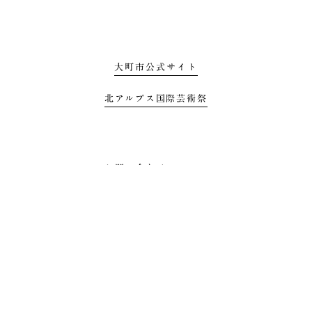
大町市公式サイト
北アルプス国際芸術祭
お問い合わせ
プライバシーポリシー
利用規約
All Rights Reserbed by Mizunowa Project, Omachi, Nagano 2021