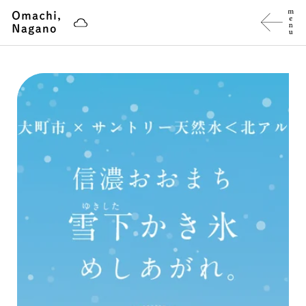
ス
キ
ッ
プ
し
て
コ
ン
テ
ン
ツ
に
移
動
す
る