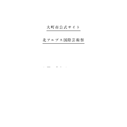
大町市公式サイト
北アルプス国際芸術祭
お問い合わせ
プライバシーポリシー
利用規約
All Rights Reserbed by Mizunowa Project, Omachi, Nagano 2021