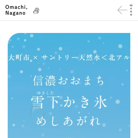
ス
キ
ッ
プ
し
て
コ
ン
テ
ン
ツ
に
移
動
す
る