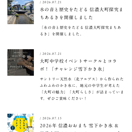
/
2026.07.21
水の音と歴史をたどる 信濃大町探究ま
ちあるきを開催しました
「水の音と歴史をたどる 信濃大町探究まちあ
るき」を開催しました。
/
2026.07.21
大町中学校イベントサークルとコラ
ボ！「チャレンジ雪下かき氷」
サントリー天然水〈北アルプス〉から作られた
ふわふわのかき氷に、地元の中学生が考えた
「大町の魅力」「大町らしさ」が詰まっていま
す。ぜひご賞味ください！
/
2026.07.15
2026年 信濃おおまち 雪下かき氷 ＆