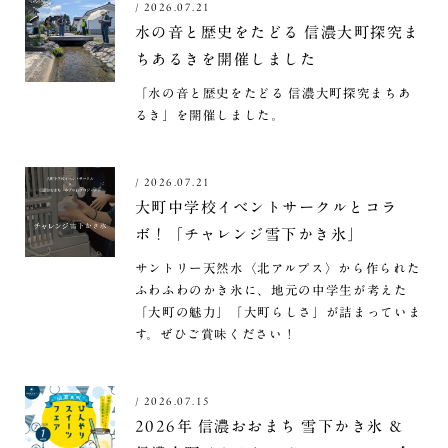
/
2026.07.21
水の音と歴史をたどる 信濃大町探究ま
ちあるきを開催しました
「水の音と歴史をたどる 信濃大町探究まちあ
るき」を開催しました。
/
2026.07.21
大町中学校イベントサークルとコラ
ボ！「チャレンジ雪下かき氷」
サントリー天然水〈北アルプス〉から作られた
ふわふわのかき氷に、地元の中学生が考えた
「大町の魅力」「大町らしさ」が詰まっていま
す。ぜひご賞味ください！
/
2026.07.15
2026年 信濃おおまち 雪下かき氷 ＆