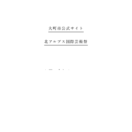
大町市公式サイト
北アルプス国際芸術祭
お問い合わせ
プライバシーポリシー
利用規約
All Rights Reserbed by Mizunowa Project, Omachi, Nagano 2021