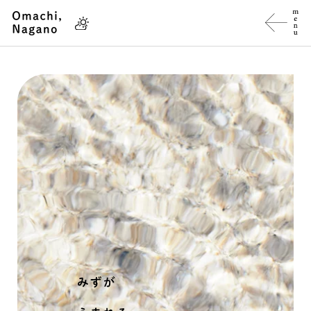
ス
キ
ッ
プ
し
て
コ
ン
テ
ン
ツ
に
移
動
す
る