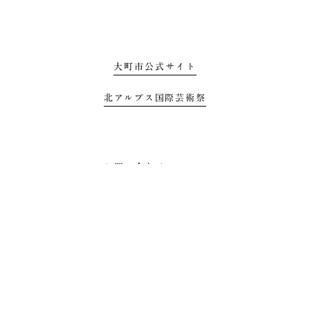
大町市公式サイト
北アルプス国際芸術祭
お問い合わせ
プライバシーポリシー
利用規約
All Rights Reserbed by Mizunowa Project, Omachi, Nagano 2021