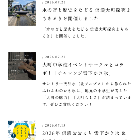
/
2026.07.21
水の音と歴史をたどる 信濃大町探究ま
ちあるきを開催しました
「水の音と歴史をたどる 信濃大町探究まちあ
るき」を開催しました。
/
2026.07.21
大町中学校イベントサークルとコラ
ボ！「チャレンジ雪下かき氷」
サントリー天然水〈北アルプス〉から作られた
ふわふわのかき氷に、地元の中学生が考えた
「大町の魅力」「大町らしさ」が詰まっていま
す。ぜひご賞味ください！
/
2026.07.15
2026年 信濃おおまち 雪下かき氷 ＆