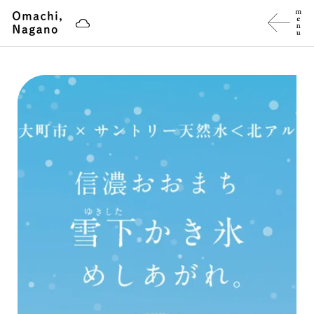
ス
キ
ッ
プ
し
て
コ
ン
テ
ン
ツ
に
移
動
す
る